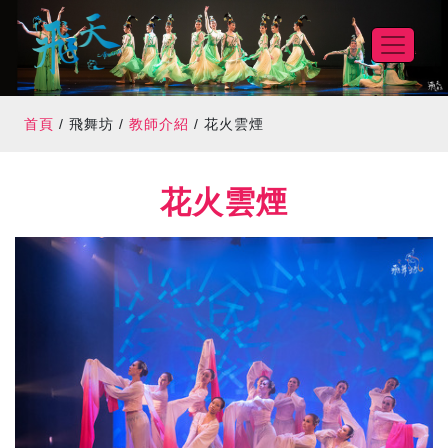
首頁
/
飛舞坊
/
教師介紹
/
花火雲煙
花火雲煙