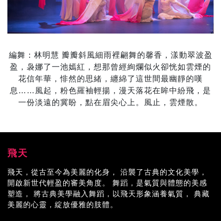
編舞：林明慧 瓣瓣斜風細雨裡翩舞的馨香，漾動翠波盈
盈，袅娜了一池嫣紅，想那曾經絢爛似火卻恍如雲煙的
花信年華，悱然的思緒，纏綿了這世間最幽靜的嘆
息……風起，粉色羅袖輕揚，漫天落花在眸中紛飛，是
一份淡遠的冀盼，點在眉尖心上。風止，雲煙散。
飛天
飛天，從古至今為美麗的化身， 沿襲了古典的文化美學，
開啟新世代輕盈的審美角度。 舞蹈，是氣質與體態的美感
塑造， 將古典美學融入舞蹈，以飛天形象涵養氣質， 典藏
美麗的心靈，綻放優雅的肢體。