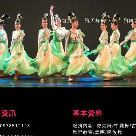
(CURRENT)
首頁
飛天舞集
飛舞
絡資訊
基本資料
服務內容:
敦煌舞/中國舞/古
0978512128
舞蹈教室/舞團/民族舞