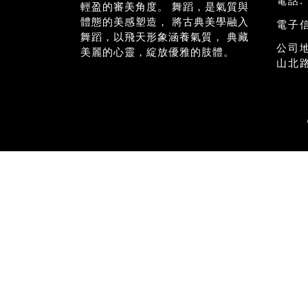
電話:
輕盈的審美角度。 舞蹈，是氣質與
體態的美感塑造， 將古典美學融入
電子
舞蹈，以飛天形象涵養氣質， 典藏
公司
美麗的心靈，綻放優雅的肢體。
山北路