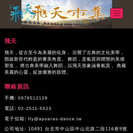
飛天
飛天，從古至今為美麗的化身， 沿襲了古典的文化美學，
開啟新世代輕盈的審美角度。 舞蹈，是氣質與體態的美感
塑造， 將古典美學融入舞蹈，以飛天形象涵養氣質， 典藏
美麗的心靈，綻放優雅的肢體。
聯絡資訊
手機:
0978512128
電話:
02-2511-5523
電子信箱:
fly@apsaras-dance.tw
公司地址:
10491 台北市中山區中山北路二段116巷9號