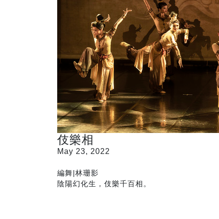
伎樂相
May 23, 2022
編舞|林珊影
陰陽幻化生，伎樂千百相。