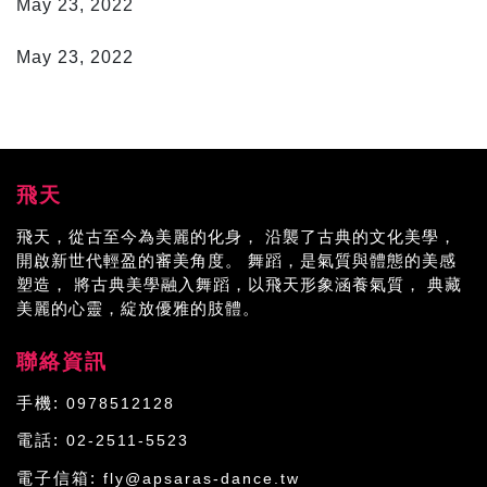
May 23, 2022
千手觀音
May 23, 2022
飛天
飛天，從古至今為美麗的化身， 沿襲了古典的文化美學，
開啟新世代輕盈的審美角度。 舞蹈，是氣質與體態的美感
塑造， 將古典美學融入舞蹈，以飛天形象涵養氣質， 典藏
美麗的心靈，綻放優雅的肢體。
聯絡資訊
手機:
0978512128
電話:
02-2511-5523
電子信箱:
fly@apsaras-dance.tw